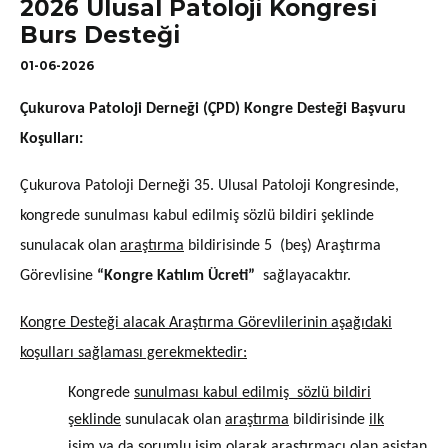
2026 Ulusal Patoloji Kongresi
Burs Desteği
01-06-2026
Çukurova Patoloji Derneği (ÇPD) Kongre Desteği Başvuru
Koşulları:
Çukurova Patoloji Derneği 35. Ulusal Patoloji Kongresinde,
kongrede sunulması kabul edilmiş sözlü bildiri şeklinde
sunulacak olan
araştırma
bildirisinde 5 (beş) Araştırma
Görevlisine
“Kongre Katılım Ücreti”
sağlayacaktır.
Kongre Desteği alacak Araştırma Görevlilerinin aşağıdaki
koşulları sağlaması gerekmektedir:
Kongrede
sunulması kabul edilmiş sözlü bildiri
şeklinde
sunulacak olan
araştırma
bildirisinde
ilk
isim
ya da
sorumlu isim
olarak araştırmacı olan asistan